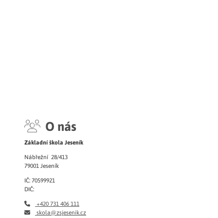
O nás
Základní škola Jeseník
Nábřežní 28/413
79001 Jeseník
IČ: 70599921
DIČ:
+420 731 406 111
skola@zsjesenik.cz