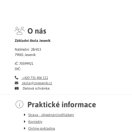
O nás
Základní škola Jeseník
Nábřežní 28/413
79001 Jeseník
IČ: 70599921
DIČ:
+420 731 406 111
skola@zsjesenik.cz
Datová schránka:
Praktické informace
Strava - objednání/odhlášení
Kontakty
Online pokladna