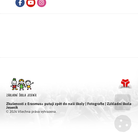
Facebook
Youtube
Instagram
Zkušenosti z Erasmus+ putují zpět do naší školy | Fotografie | Základní škola
Jeseník
Go u
© 2026 Všechna práva vyhrazena.
Mana