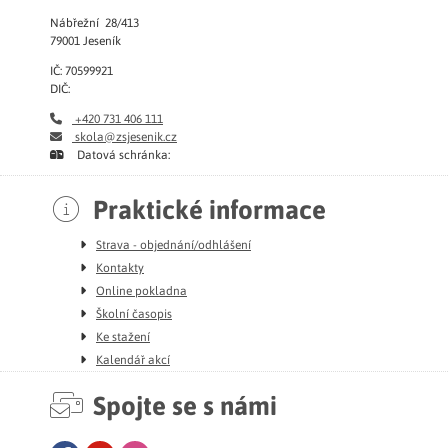
Nábřežní 28/413
79001 Jeseník
IČ: 70599921
DIČ:
+420 731 406 111
skola@zsjesenik.cz
Datová schránka:
Praktické informace
Strava - objednání/odhlášení
Kontakty
Online pokladna
Školní časopis
Ke stažení
Kalendář akcí
Spojte se s námi