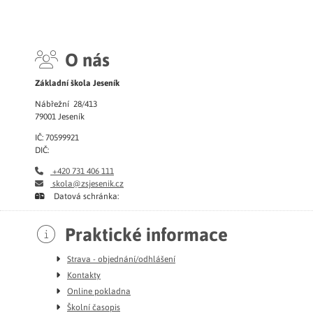
O nás
Základní škola Jeseník
Nábřežní 28/413
79001 Jeseník
IČ: 70599921
DIČ:
+420 731 406 111
skola@zsjesenik.cz
Datová schránka:
Praktické informace
Strava - objednání/odhlášení
Kontakty
Online pokladna
Školní časopis