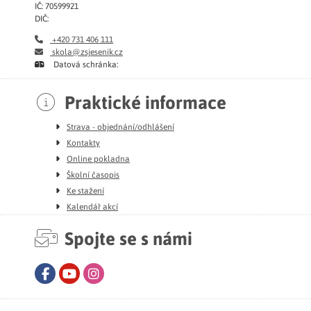
IČ: 70599921
DIČ:
+420 731 406 111
skola@zsjesenik.cz
Datová schránka:
Praktické informace
Strava - objednání/odhlášení
Kontakty
Online pokladna
Školní časopis
Ke stažení
Kalendář akcí
Spojte se s námi
Facebook
Youtube
Instagram