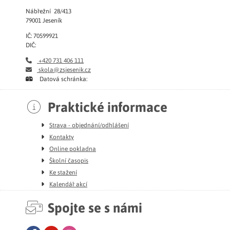
Nábřežní 28/413
79001 Jeseník
IČ: 70599921
DIČ:
+420 731 406 111
skola@zsjesenik.cz
Datová schránka:
Praktické informace
Strava - objednání/odhlášení
Kontakty
Online pokladna
Školní časopis
Ke stažení
Kalendář akcí
Spojte se s námi