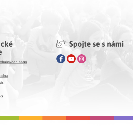
ické
Spojte se s námi
e
Facebook
Youtube
Instagram
jednání/odhlášení
ladna
pis
cí