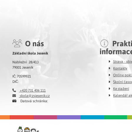
O nás
Prakt
informac
Základní škola Jeseník
Strava - ob
Nábřežní 28/413
79001 Jeseník
Kontakty
Online pok
IČ: 70599921
DIČ:
Školní časo
Ke stažení
+420 731 406 111
Kalendář ak
skola@zsjesenik.cz
Datová schránka: