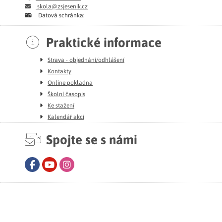
skola@zsjesenik.cz
Datová schránka:
Praktické informace
Strava - objednání/odhlášení
Kontakty
Online pokladna
Školní časopis
Ke stažení
Kalendář akcí
Spojte se s námi
Facebook
Youtube
Instagram