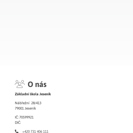
O nás
Základní škola Jeseník
Nábřežní 28/413
79001 Jeseník
IČ: 70599921
DIČ:
+420 731 406 111