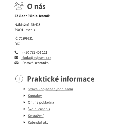
O nás
Základní škola Jeseník
Nábřežní 28/413
79001 Jeseník
IČ: 70599921
DIČ:
+420 731 406 111
skola@zsjesenik.cz
Datová schránka:
Praktické informace
Strava - objednání/odhlášení
Kontakty
Online pokladna
Školní časopis
Ke stažení
Kalendář akcí