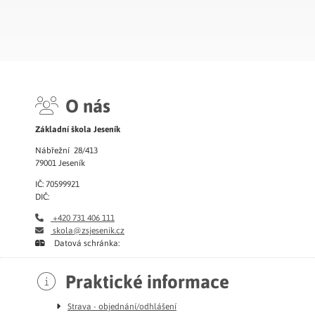
O nás
Základní škola Jeseník
Nábřežní 28/413
79001 Jeseník
IČ: 70599921
DIČ:
+420 731 406 111
skola@zsjesenik.cz
Datová schránka:
Praktické informace
Strava - objednání/odhlášení