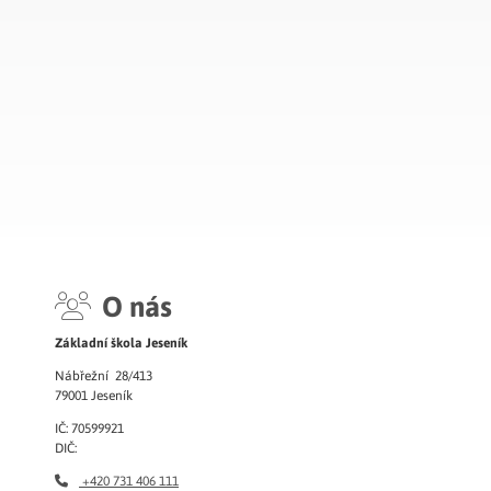
O nás
Základní škola Jeseník
Nábřežní 28/413
79001 Jeseník
IČ: 70599921
DIČ:
+420 731 406 111