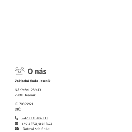
O nás
Základní škola Jeseník
Nábřežní 28/413
79001 Jeseník
IČ: 70599921
DIČ:
+420 731 406 111
skola@zsjesenik.cz
Datová schránka: