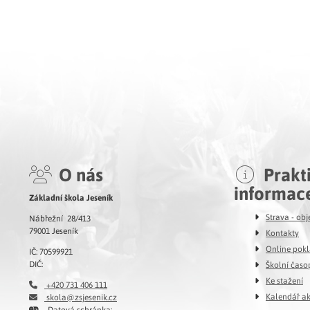
O nás
Prakt
informac
Základní škola Jeseník
Strava - ob
Nábřežní 28/413
79001 Jeseník
Kontakty
Online pok
IČ: 70599921
DIČ:
Školní časo
Ke stažení
+420 731 406 111
Kalendář ak
skola@zsjesenik.cz
Datová schránka: