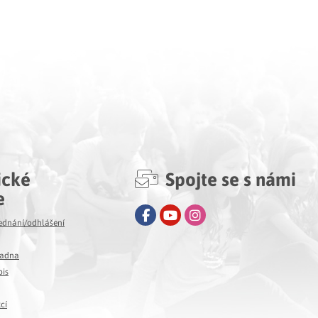
ické
Spojte se s námi
e
Facebook
Youtube
Instagram
jednání/odhlášení
ladna
pis
cí