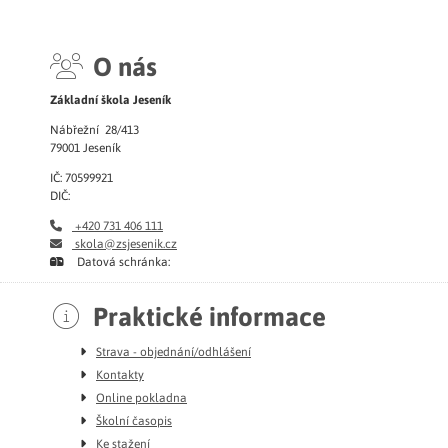
O nás
Základní škola Jeseník
Nábřežní 28/413
79001 Jeseník
IČ: 70599921
DIČ:
+420 731 406 111
skola@zsjesenik.cz
Datová schránka:
Praktické informace
Strava - objednání/odhlášení
Kontakty
Online pokladna
Školní časopis
Ke stažení