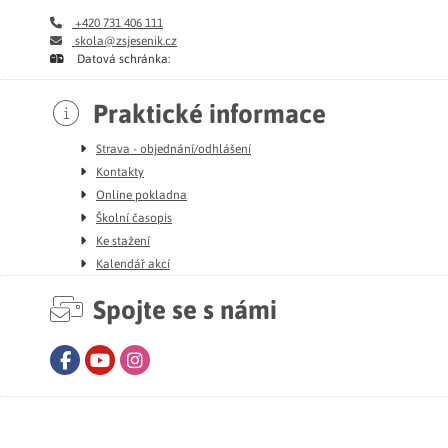
+420 731 406 111
skola@zsjesenik.cz
Datová schránka:
Praktické informace
Strava - objednání/odhlášení
Kontakty
Online pokladna
Školní časopis
Ke stažení
Kalendář akcí
Spojte se s námi
Facebook
Youtube
Instagram