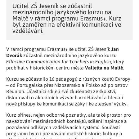
Učitel ZŠ Jeseník se zúčastnil
mezinárodního jazykového kurzu na
Maltě v rámci programu Erasmus+. Kurz
byl zaměřen na efektivní komunikaci ve
vzdělávání.
Jan
V rámci programu Erasmus+ se učitel ZŠ Jeseník
Dvořák
zúčastnil mezinárodního jazykového kurzu
Effective Communication for Teachers in English
, který
Valletta na Maltě
probíhal v historickém centru města
.
Kurzu se zúčastnilo 16 pedagogů z různých koutů Evropy
– od Portugalska přes Nizozemsko a Polsko až po ostrov
Réunion. Účastníci sdíleli své zkušenosti ze školství,
diskutovali o aktuálních výzvách vzdělávání a hledali
nové přístupy ke komunikaci se žáky i ke zlepšení výuky.
Kurz přinesl nejen odborné poznatky, ale také prostor pro
navazování mezinárodních kontaktů, sdílení inspirace a
poznávání odlišných vzdělávacích systémů. Součástí
programu bylo i poznávání maltské historie, kultury a