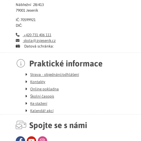
Nábřežní 28/413
79001 Jeseník
IČ: 70599921
DIČ:
+420 731 406 111
skola@zsjesenik.cz
Datová schránka:
Praktické informace
Strava - objednání/odhlášení
Kontakty
Online pokladna
Školní časopis
Ke stažení
Kalendář akcí
Spojte se s námi
Facebook
Youtube
Instagram