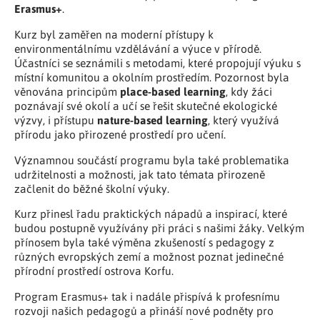
Erasmus+
.
Kurz byl zaměřen na moderní přístupy k
environmentálnímu vzdělávání a výuce v přírodě.
Účastníci se seznámili s metodami, které propojují výuku s
místní komunitou a okolním prostředím. Pozornost byla
place-based learning
věnována principům
, kdy žáci
poznávají své okolí a učí se řešit skutečné ekologické
nature-based learning
výzvy, i přístupu
, který využívá
přírodu jako přirozené prostředí pro učení.
Významnou součástí programu byla také problematika
udržitelnosti a možnosti, jak tato témata přirozeně
začlenit do běžné školní výuky.
Kurz přinesl řadu praktických nápadů a inspirací, které
budou postupně využívány při práci s našimi žáky. Velkým
přínosem byla také výměna zkušeností s pedagogy z
různých evropských zemí a možnost poznat jedinečné
přírodní prostředí ostrova Korfu.
Program Erasmus+ tak i nadále přispívá k profesnímu
rozvoji našich pedagogů a přináší nové podněty pro