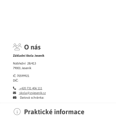
O nás
Základní škola Jeseník
Nábřežní 28/413
79001 Jeseník
IČ: 70599921
DIČ:
+420 731 406 111
skola@zsjesenik.cz
Datová schránka:
Praktické informace