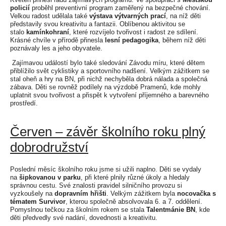
policií
proběhl preventivní program zaměřený na bezpečné chování.
Velkou radost udělala také
výstava výtvarných prací
, na níž děti
představily svou kreativitu a fantazii. Oblíbenou aktivitou se
stalo
kamínkohraní
, které rozvíjelo tvořivost i radost ze sdílení.
Krásné chvíle v přírodě přinesla
lesní pedagogika
, během níž děti
poznávaly les a jeho obyvatele.
Zajímavou událostí bylo také sledování Závodu míru, které dětem
přiblížilo svět cyklistiky a sportovního nadšení. Velkým zážitkem se
stal oheň a hry na BN, při nichž nechyběla dobrá nálada a společná
zábava. Děti se rovněž podílely na výzdobě Pramenů, kde mohly
uplatnit svou tvořivost a přispět k vytvoření příjemného a barevného
prostředí.
Červen – závěr školního roku plný
dobrodružství
Poslední měsíc školního roku jsme si užili naplno. Děti se vydaly
na
šipkovanou v parku
, při které plnily různé úkoly a hledaly
správnou cestu. Své znalosti pravidel silničního provozu si
vyzkoušely na
dopravním hřišti
. Velkým zážitkem byla
nocovačka s
tématem Survivor
, kterou společně absolvovala 6. a 7. oddělení.
Pomyslnou tečkou za školním rokem se stala
Talentmánie BN
, kde
děti předvedly své nadání, dovednosti a kreativitu.