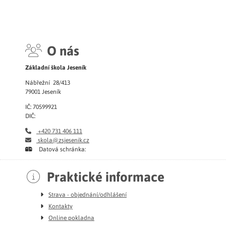
O nás
Základní škola Jeseník
Nábřežní 28/413
79001 Jeseník
IČ: 70599921
DIČ:
+420 731 406 111
skola@zsjesenik.cz
Datová schránka:
Praktické informace
Strava - objednání/odhlášení
Kontakty
Online pokladna