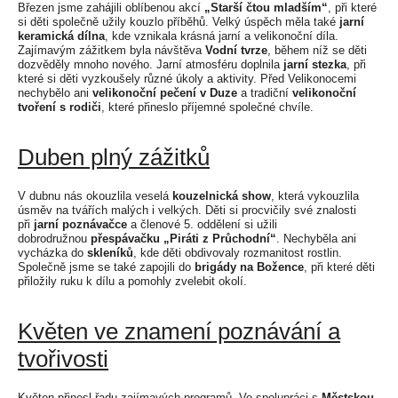
Březen jsme zahájili oblíbenou akcí
„Starší čtou mladším“
, při které
si děti společně užily kouzlo příběhů. Velký úspěch měla také
jarní
keramická dílna
, kde vznikala krásná jarní a velikonoční díla.
Zajímavým zážitkem byla návštěva
Vodní tvrze
, během níž se děti
dozvěděly mnoho nového. Jarní atmosféru doplnila
jarní stezka
, při
které si děti vyzkoušely různé úkoly a aktivity. Před Velikonocemi
nechybělo ani
velikonoční pečení v Duze
a tradiční
velikonoční
tvoření s rodiči
, které přineslo příjemné společné chvíle.
Duben plný zážitků
V dubnu nás okouzlila veselá
kouzelnická show
, která vykouzlila
úsměv na tvářích malých i velkých. Děti si procvičily své znalosti
při
jarní poznávačce
a členové 5. oddělení si užili
dobrodružnou
přespávačku „Piráti z Průchodní“
. Nechyběla ani
vycházka do
skleníků
, kde děti obdivovaly rozmanitost rostlin.
Společně jsme se také zapojili do
brigády na Božence
, při které děti
přiložily ruku k dílu a pomohly zvelebit okolí.
Květen ve znamení poznávání a
tvořivosti
Květen přinesl řadu zajímavých programů. Ve spolupráci s
Městskou