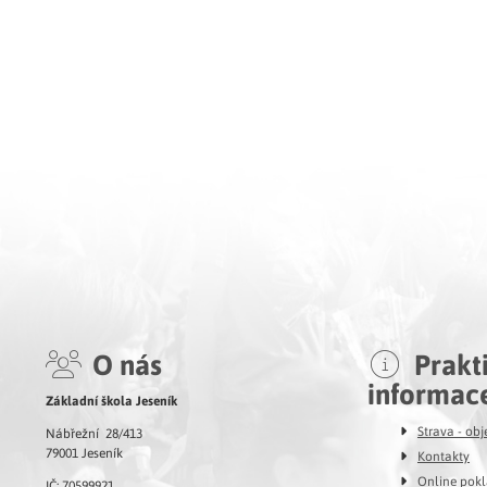
O nás
Prakt
informac
Základní škola Jeseník
Strava - ob
Nábřežní 28/413
79001 Jeseník
Kontakty
Online pok
IČ: 70599921