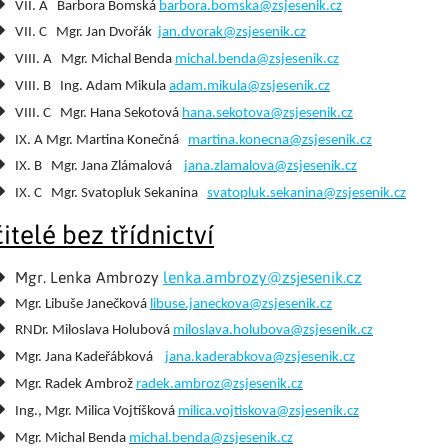
VII. A Barbora Bomská
barbora.bomska@zsjesenik.cz
VII. C Mgr. Jan Dvořák
j
an.dvorak@zsjesenik.cz
VIII. A Mgr. Michal Benda
michal.benda
@zsjesenik.cz
VIII. B Ing. Adam Mikula
adam.mikula@zsjesenik.cz
VIII. C Mgr. Hana Sekotová
hana.sekotova@zsjesenik.cz
IX. A Mgr. Martina Konečná
martina.konecna@zsjesenik.cz
IX. B Mgr. Jana Zlámalová
jana.zlamalova@zsjesenik.cz
IX. C Mgr. Svatopluk Sekanina
svatopluk.sekanina@zsjesenik.cz
itelé bez třídnictví
Mgr. Lenka Ambrozy
lenka.ambrozy@zsjesenik.cz
Mgr. Libuše Janečková
libuse.janeckova@zsjesenik.cz
RNDr. Miloslava Holubová
miloslava.holubova@zsjesenik.cz
Mgr. Jana Kadeřábková
jana.kaderabkova@zsjesenik.cz
Mgr. Radek Ambrož
radek.ambroz@zsjesenik.cz
Ing., Mgr. Milica Vojtíšková
milica.vojtiskova@zsjesenik.cz
Mgr. Michal Benda
michal.benda@zsjesenik.cz