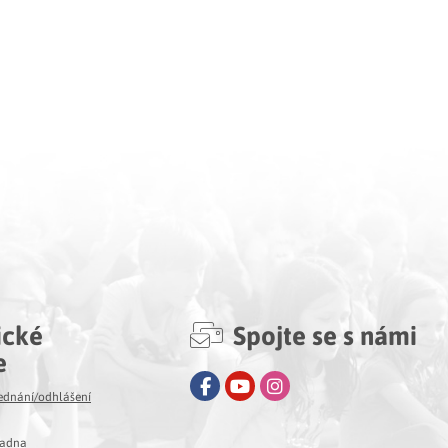
ické
Spojte se s námi
e
Facebook
Youtube
Instagram
jednání/odhlášení
ladna