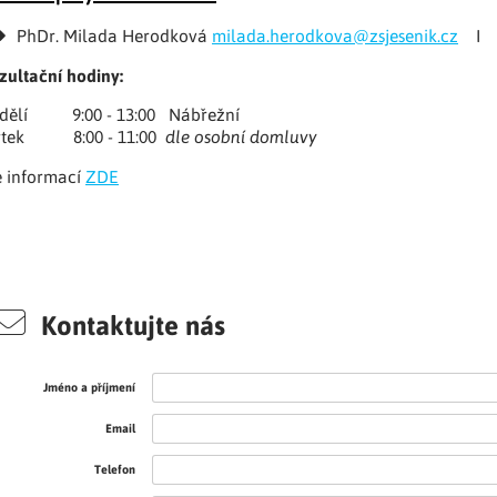
PhDr. Milada Herodková
milada.herodkova@zsjesenik.cz
I 
zultační hodiny:
dělí 9:00 - 13:00 Nábřežní
rtek 8:00 - 11:00
dle osobní domluvy
e informací
ZDE
Kontaktujte nás
Jméno a příjmení
Email
Telefon