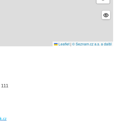
Leaflet
|
© Seznam.cz a.s. a další
 111
k.cz