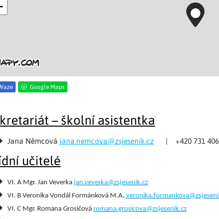
−
Waze
Google Maps
kretariát – školní asistentka
Jana Němcová
jana.nemcova@zsjesenik.cz
| +420 731 406
ídní učitelé
VI. A Mgr. Jan Veverka
jan.veverka@zsjesenik.cz
VI. B Veronika Vondál Formánková M.A.
veronika.formankova@zsjeseni
VI. C Mgr. Romana Grosičová
romana.grosicova@zsjesenik.cz