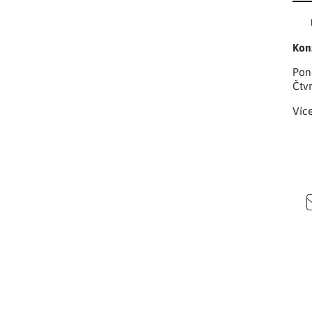
Kon
Pon
Čtv
Víc