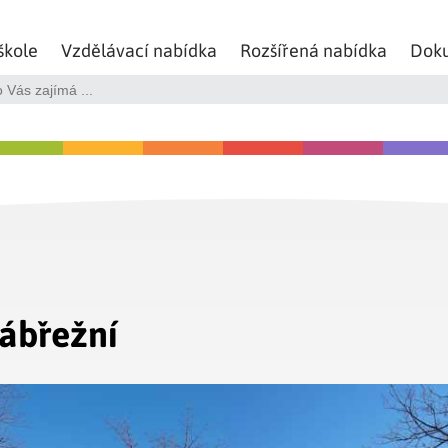
škole
Vzdělávací nabídka
Rozšířená nabídka
Dok
ábřežní