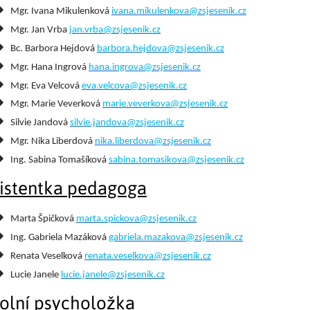
Mgr. Ivana Mikulenková
ivana.mikulenkova@zsjesenik.cz
Mgr. Jan Vrba
jan.vrba@zsjesenik.cz
Bc. Barbora Hejdová
barbora.hejdova@zsjesenik.cz
Mgr. Hana Ingrová
hana.ingrova@zsjesenik.cz
Mgr. Eva Velcová
eva.velcova@zsjesenik.cz
Mgr. Marie Veverková
marie.veverkova@zsjesenik.cz
Silvie Jandová
silvie.jandova@zsjesenik.cz
Mgr. Nika Liberdová
n
ika.liberdova@zsjesenik.cz
Ing. Sabina Tomašíková
s
abina.tomasikova@zsjesenik.cz
istentka pedagoga
Marta Špičková
marta.spickova@zsjesenik.cz
Ing. Gabriela Mazáková
gabriela.mazakova@zsjesenik.cz
Renata Veselková
renata.veselkova@zsjesenik.cz
Lucie Janele
lucie.janele@zsjesenik.cz
olní psycholožka