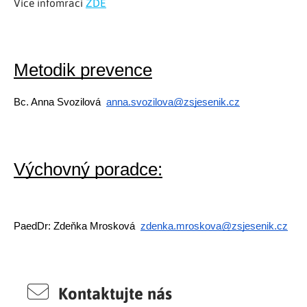
Více infomrací
ZDE
Metodik prevence
Bc. Anna Svozilová  
anna.svozilova@zsjesenik.cz
Výchovný poradce:
PaedDr: Zdeňka Mrosková  
zdenka.mroskova@zsjesenik.cz
Kontaktujte nás