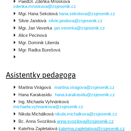
PaedDr. Zdeňka Mrosková  
zdenka.mroskova@zsjesenik.cz
Mgr. Hana Sekotová 
hana.sekotova@zsjesenik.cz
Silvie Jandová 
silvie.jandova@zsjesenik.cz
Mgr. Jan Veverka
jan.veverka@zsjesenik.cz
Alice Pecinová
Mgr. Dominik Liberda
Mgr. Radka Burešová
Asistentky pedagoga
Martina Virágová   
martina.viragova@zsjesenik.cz
Hana Karakasidu   
hana.karakasidu@zsjesenik.cz
Ing. Michaela Vyhnánková 
michaela.vyhnankova@zsjesenik.cz
Nikola Michálková 
nikola.michalkova@zsjesenik.cz
Bc. Anna Svozilová 
anna.svozilova@zsjesenik.cz
Kateřina Zapletalová 
katerina.zapletalova@zsjesenik.cz