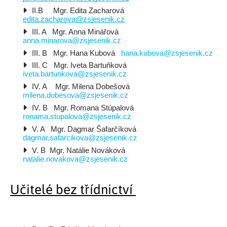
II.B     Mgr. Edita Zacharová 
edita.zacharova@zsjesenik.cz
III. A   Mgr. Anna Minářová   
anna.minarova@zsjesenik.cz
III. B   Mgr. Hana Kubová   
hana.kubova@zsjesenik.cz
III. C   Mgr. Iveta Bartuňková 
iveta.bartunkova@zsjesenik.cz
IV. A    Mgr. Milena Dobešová 
milena.dobesova@zsjesenik.cz
IV. B   Mgr. Romana Stúpalová 
ronama.stupalova@zsjesenik.cz
V. A   Mgr. Dagmar Šafarčíková  
dagmar.safarcikova@zsjesenik.cz
V. B  Mgr. Natálie Nováková  
natalie.novakova@zsjesenik.cz
Učitelé bez třídnictví