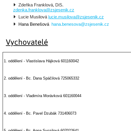
Zdeňka Franklová, DiS. 
zdenka.franklova@zsjesenik.cz
Lucie Musilová 
lucie.musilova@zsjesenik.cz
Hana Benešová  
hana.benesova@zsjesenik.cz
Vychovatelé
1. oddělení - Vlastislava Hájková 601160042
2. oddělení - Bc. Dana Spáčilová 725065332
3. oddělení - Vladimíra Morávková 601160044
4. oddělení - Bc. Pavel Dzubák 731406073
5. oddělení - Bc. Anna Svozilová 607022641