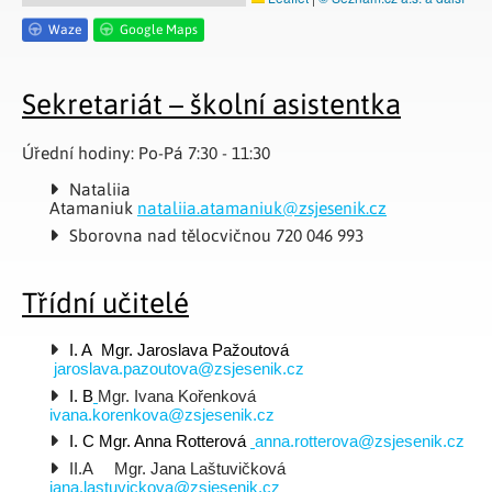
Waze
Google Maps
Sekretariát – školní asistentka
Úřední hodiny: Po-Pá 7:30 - 11:30
Nataliia
Atamaniuk
nataliia.atamaniuk@zsjesenik.cz
Sborovna nad tělocvičnou 720 046 993
Třídní učitelé
I. A  Mgr. Jaroslava Pažoutová  
 jaroslava.pazoutova@zsjesenik.cz
I. B
Mgr. Ivana Kořenková   
ivana.korenkova@zsjesenik.cz
I. C Mgr. Anna Rotterová 
anna.rotterova@zsjesenik.cz
II.A     Mgr. Jana Laštuvičková 
jana.lastuvickova@zsjesenik.cz