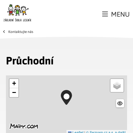
MENU
Kontaktujte nás
Průchodní
+
−
Leaflet
|
© Seznam.cz a.s. a další