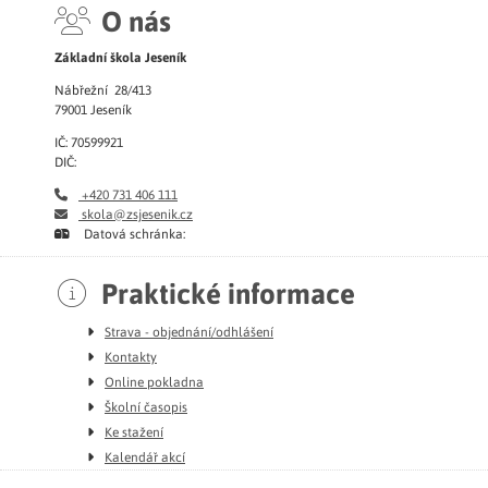
O nás
Základní škola Jeseník
Nábřežní 28/413
79001 Jeseník
IČ: 70599921
DIČ:
+420 731 406 111
skola@zsjesenik.cz
Datová schránka:
Praktické informace
Strava - objednání/odhlášení
Kontakty
Online pokladna
Školní časopis
Ke stažení
Kalendář akcí