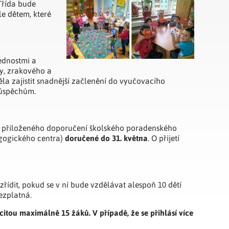
Třída bude
e dětem, které
vednostmi a
ky, zrakového a
a zajistit snadnější začlenění do vyučovacího
eúspěchům.
 a přiloženého doporučení školského poradenského
doručené do 31. května
gogického centra)
. O přijetí
zřídit, pokud se v ní bude vzdělávat alespoň 10 dětí
ezplatná.
itou maximálně 15 žáků. V případě, že se přihlásí více