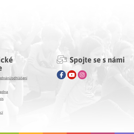
ické
Spojte se s námi
e
Facebook
Youtube
Instagram
jednání/odhlášení
ladna
pis
cí