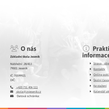
O nás
Prakt
informac
Základní škola Jeseník
Strava - ob
Nábřežní 28/413
79001 Jeseník
Kontakty
Online pok
IČ: 70599921
DIČ:
Školní časo
Ke stažení
+420 731 406 111
Kalendář ak
skola@zsjesenik.cz
Datová schránka: