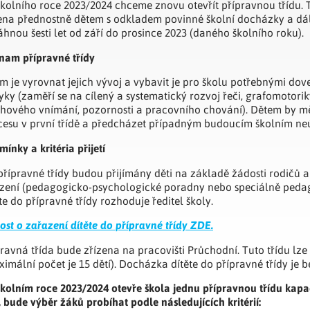
školního roce 2023/2024 chceme znovu otevřít přípravnou třídu. 
ena přednostně dětem s odkladem povinné školní docházky a dál
hnou šesti let od září do prosince 2023 (daného školního roku).
nam přípravné třídy
em je vyrovnat jejich vývoj a vybavit je pro školu potřebnými do
yky (zaměří se na cílený a systematický rozvoj řeči, grafomotori
chového vnímání, pozornosti a pracovního chování). Dětem by měl
cesu v první třídě a předcházet případným budoucím školním n
ínky a kritéria přijetí
přípravné třídy budou přijímány děti na základě žádosti rodičů
ízení (pedagogicko-psychologické poradny nebo speciálně peda
te do přípravné třídy rozhoduje ředitel školy.
st o zařazení dítěte do přípravné třídy ZDE.
ravná třída bude zřízena na pracovišti Průchodní. Tuto třídu lze 
imální počet je 15 dětí). Docházka dítěte do přípravné třídy je b
školním roce 2023/2024 otevře škola jednu přípravnou třídu kapac
, bude výběr žáků probíhat podle následujících kritérií: