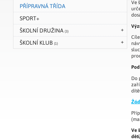
Ve 
PŘÍPRAVNÁ TŘÍDA
urč
dosá
SPORT+
Výz
ŠKOLNÍ DRUŽINA
(3)
Cíl
ŠKOLNÍ KLUB
náv
(1)
slu
pro
Podm
Do 
zař
dítě
Žádo
Příp
(max
Ve 
dětí