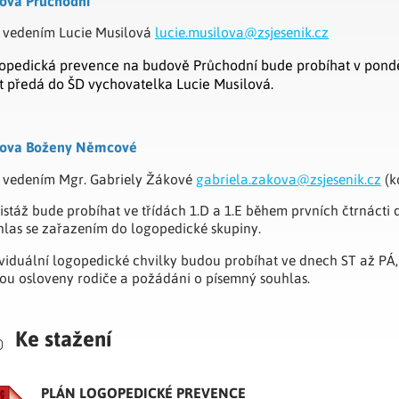
ova Průchodní
 vedením Lucie Musilová
lucie.musilova@zsjesenik.cz
opedická prevence na budově Průchodní bude probíhat v pondělí
t předá do ŠD vychovatelka Lucie Musilová.
ova Boženy Němcové
 vedením Mgr. Gabriely Žákové
gabriela.zakova@zsjesenik.cz
(k
istáž bude probíhat ve třídách 1.D a 1.E během prvních čtrnáct
hlas se zařazením do logopedické skupiny.
ividuální logopedické chvilky budou probíhat ve dnech ST až PÁ,
ou osloveny rodiče a požádáni o písemný souhlas.
Ke stažení
PLÁN LOGOPEDICKÉ PREVENCE