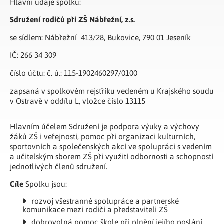
Hlavní údaje spolku:
Sdružení rodičů při ZŠ Nábřežní, z.s.
se sídlem: Nábřežní 413/28, Bukovice, 790 01 Jeseník
IČ: 266 34 309
číslo účtu: č. ú.: 115-1902460297/0100
zapsaná v spolkovém rejstříku vedeném u Krajského soudu
v Ostravě v oddílu L, vložce číslo 13115
Hlavním účelem Sdružení je podpora výuky a výchovy
žáků ZŠ i veřejnosti, pomoc při organizaci kulturních,
sportovních a společenských akcí ve spolupráci s vedením
a učitelským sborem ZŠ při využití odbornosti a schopností
jednotlivých členů sdružení.
Cíle
Spolku jsou:
rozvoj všestranné spolupráce a partnerské
komunikace mezi rodiči a představiteli ZŠ
dobrovolná pomoc škole při plnění jejího poslání