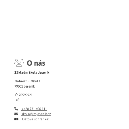
O nás
Základní škola Jeseník
Nábřežní 28/413
79001 Jeseník
IČ: 70599921
DIČ:
+420 731 406 111
skola@zsjesenik.cz
Datová schránka: