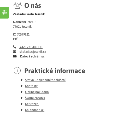
O nás
Základní škola Jeseník
Nábřežní 28/413
79001 Jeseník
IČ: 70599921
DIČ:
+420 731 406 111
skola@zsjesenik.cz
Datová schránka:
Praktické informace
Strava - objednání/odhlášení
Kontakty
Online pokladna
Školní časopis
Ke stažení
Kalendář akcí