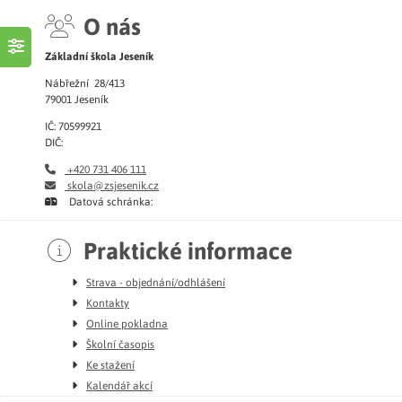
O nás
Základní škola Jeseník
Nábřežní 28/413
79001 Jeseník
IČ: 70599921
DIČ:
+420 731 406 111
skola@zsjesenik.cz
Datová schránka:
Praktické informace
Strava - objednání/odhlášení
Kontakty
Online pokladna
Školní časopis
Ke stažení
Kalendář akcí